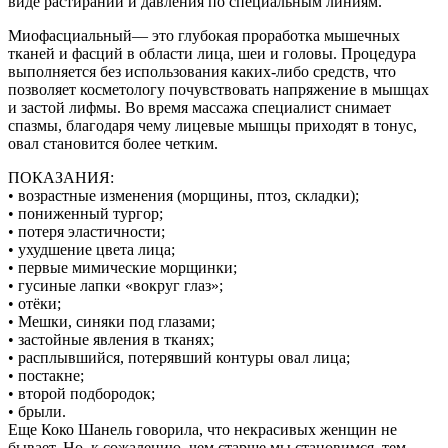
виде растираний и давления по специальным линиям.
Миофасциальный— это глубокая проработка мышечных
тканей и фасций в области лица, шеи и головы. Процедура
выполняется без использования каких-либо средств, что
позволяет косметологу почувствовать напряжение в мышцах
и застой лифмы. Во время массажа специалист снимает
спазмы, благодаря чему лицевые мышцы приходят в тонус,
овал становится более четким.
ПОКАЗАНИЯ:
• возрастные изменения (морщины, птоз, складки);
• пониженный тургор;
• потеря эластичности;
• ухудшение цвета лица;
• первые мимические морщинки;
• гусиные лапки «вокруг глаз»;
• отёки;
• Мешки, синяки под глазами;
• застойные явления в тканях;
• расплывшийся, потерявший контуры овал лица;
• постакне;
• второй подбородок;
• брыли.
Еще Коко Шанель говорила, что некрасивых женщин не
бывает. Но, к сожалению, чем старше мы становимся, тем