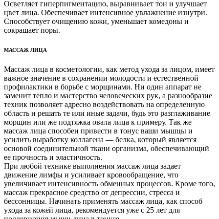
Осветляет гиперпигментацию, выравнивает тон и улучшает
цвет лица. Обеспечивает интенсивное увлажнение изнутри.
Способствует очищению кожи, уменьшает комедоны и
сокращает поры.
МАССАЖ ЛИЦА
Массаж лица в косметологии, как метод ухода за лицом, имеет
важное значение в сохранении молодости и естественной
профилактики в борьбе с морщинами. Ни один аппарат не
заменит тепло и мастерство человеческих рук, а разнообразие
техник позволяет адресно воздействовать на определенную
область и решать те или иные задачи, будь это разглаживание
морщин или же подтяжка овала лица к примеру. Так же
массаж лица способен привести в тонус ваши мышцы и
усилить выработку коллагена — белка, который является
основой соединительной ткани организма, обеспечивающий
ее прочность и эластичность.
При любой технике выполнения массаж лица задает
движение лимфы и усиливает кровообращение, что
увеличивает интенсивность обменных процессов. Кроме того,
массаж прекрасное средство от депрессии, стресса и
бессонницы. Начинать применять массаж лица, как способ
ухода за кожей лица, рекомендуется уже с 25 лет для
поддержания мышц лица в тонусе.