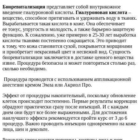
Биоревитализация
представляет собой внутрикожное
введение гиалуроновой кислоты.
Гиалуроновая кислота
–
вещество, способное притягивать и удерживать воду в тканях.
Вырабатывается такая кислота в коже. Она обеспечивает
ее тонус, упругость и молодость, а также барьерно-защитную
функцию. К сожалению, уже примерно в 25-30 лет выработка
кислоты тканями постепенно сокращается. Это приводит
к тому, что кожа становится сухой, покрывается морщинами
и приобретает некрасивый цвет и несвежий вид. Сущность
биоревитализации заключается в доставке ценного вещества
извне. Процедура безопасна и может повторяться столько раз,
сколько необходимо.
Процедура проводится с использованием аппликационной
анестезии кремом Эмла или Акриол Про.
Эффект от процедуры накопительный, поскольку обновление
клеток происходит постепенно. Первые результаты коррекции
обрадуют практически сразу после инъекций. И с каждым
днем они будут все более выраженными. Для достижения
наилучшего эффекта рекомендуется пройти курс от 3 до 6
процедур. Важно проводить инъекции одновременно на коже
лица, шеи и декольте.
Результат: уменьшаются морщины, контуры лица и шеи