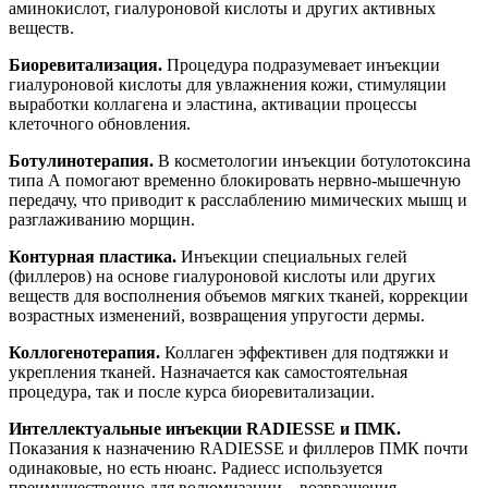
аминокислот, гиалуроновой кислоты и других активных
веществ.
Биоревитализация.
Процедура подразумевает инъекции
гиалуроновой кислоты для увлажнения кожи, стимуляции
выработки коллагена и эластина, активации процессы
клеточного обновления.
Ботулинотерапия.
В косметологии инъекции ботулотоксина
типа А помогают временно блокировать нервно-мышечную
передачу, что приводит к расслаблению мимических мышц и
разглаживанию морщин.
Контурная пластика.
Инъекции специальных гелей
(филлеров) на основе гиалуроновой кислоты или других
веществ для восполнения объемов мягких тканей, коррекции
возрастных изменений, возвращения упругости дермы.
Коллогенотерапия.
Коллаген эффективен для подтяжки и
укрепления тканей. Назначается как самостоятельная
процедура, так и после курса биоревитализации.
Интеллектуальные инъекции RADIESSE и ПМК.
Показания к назначению RADIESSE и филлеров ПМК почти
одинаковые, но есть нюанс. Радиесс используется
преимущественно для волюмизации – возвращения