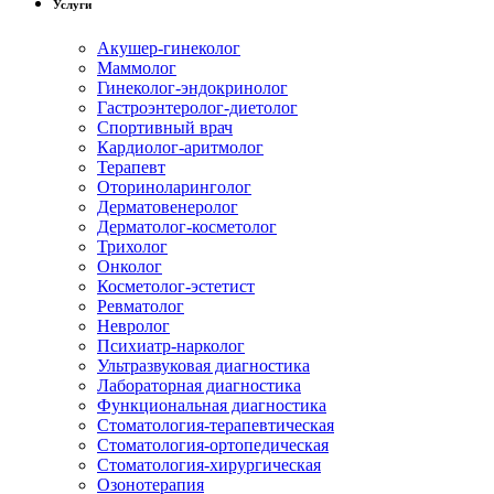
Услуги
Акушер-гинеколог
Маммолог
Гинеколог-эндокринолог
Гастроэнтеролог-диетолог
Спортивный врач
Кардиолог-аритмолог
Терапевт
Оториноларинголог
Дерматовенеролог
Дерматолог-косметолог
Трихолог
Онколог
Косметолог-эстетист
Ревматолог
Невролог
Психиатр-нарколог
Ультразвуковая диагностика
Лабораторная диагностика
Функциональная диагностика
Стоматология-терапевтическая
Стоматология-ортопедическая
Стоматология-хирургическая
Озонотерапия