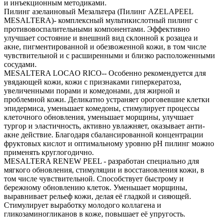
и инъекционным методиками.
Пилинг азелаиновый Мезальтера (Пилинг AZELAPEEL
MESALTERA)- комплексный мультикислотный пилинг с
противовоспалительными компонентами. Эффективно
улучшает состояние и внешний вид склонной к розацеа и
акне, пигментированной и обезвоженной кожи, в том числе
чувствительной и с расширенными и близко расположенными
сосудами.
MESALTERA LOCAO RICO-- Особенно рекомендуется для
увядающей кожи, кожи с признаками гиперкератоза,
увеличенными порами и комедонами, для жирной и
проблемной кожи. Деликатно устраняет ороговевшие клетки
эпидермиса, уменьшает комедоны, стимулирует процессы
клеточного обновления, уменьшает морщины, улучшает
тургор и эластичность, активно увлажняет, оказывает aнти-
акне действие. Благодаря сбалансированной концентрации
фруктовых кислот и оптимальному уровню рН пилинг можно
применять круглогодично.
MESALTERA RENEW PEEL - разработан специально для
мягкого обновления, стимуляции и восстановления кожи, в
том числе чувствительной. Способствует быстрому и
бережному обновлению клеток. Уменьшает морщины,
выравнивает рельеф кожи, делая её гладкой и сияющей.
Стимулирует выработку молодого коллагена и
гликозаминогликанов в коже, повышает её упругость.