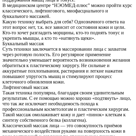
В медицинском центре “НЭОМЕД-плюс” можно пройти курс
классического, лифтингового, миофасциального и
буккального массажей.
Какую технику выбрать для себя? Однозначного ответа на
этот вопрос нет, т.к. все зависит от состояния кожи и цели.
Кто-то хочет разгладить морщины, кто-то поднять тонус и
укрепить мышцы, а кто то «натянуть щеки».
Буккальный массаж
Суть техники заключается в массировании лица с захватом
через ротовую полость. Его регулярное применение
значительно уменьшает вероятность возникновения желания
обратиться к пластическому хирургу. Не сильные и
аккуратные похлопывания, растирания и легкие нажатия
повышают упругость мышц и стимулируют процесс
клеточного обновления кожи.
Лифтинговый массаж
Такая техника популярна, благодаря своим удивительным
результатам. С ее помощью можно хорошо «подтянуть» лицо,
что так же исключает необходимость похода к
профессиональным косметологам и пластическим хирургам.
Такой массаж омолаживает кожу и дает «пинок» клеткам к
синтезу собственного белка (коллагена).
Классический массаж лица — это совокупность приёмов
механического воздействия руками на поверхность кожи в