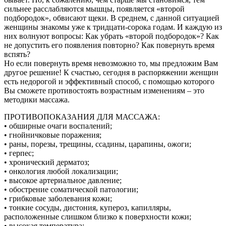
сильнее расслабляются мышцы, появляется «второй
подбородок», обвисают щеки. В среднем, с данной ситуацией
женщины знакомы уже к тридцати-сорока годам. И каждую из
них волнуют вопросы: Как убрать «второй подбородок»? Как
не допустить его появления повторно? Как повернуть время
вспять?
Но если повернуть время невозможно то, мы предложим Вам
другое решение! К счастью, сегодня в распоряжении женщин
есть недорогой и эффективный способ, с помощью которого
Вы сможете противостоять возрастным изменениям – это
методики массажа.
ПРОТИВОПОКАЗАНИЯ ДЛЯ МАССАЖА:
• обширные очаги воспалений;
• гнойничковые поражения;
• раны, порезы, трещины, ссадины, царапины, ожоги;
• герпес;
• хронический дерматоз;
• онкология любой локализации;
• высокое артериальное давление;
• обострение соматической патологии;
• грибковые заболевания кожи;
• тонкие сосуды, дистония, купероз, капилляры,
расположенные слишком близко к поверхности кожи;
• высокая температура;