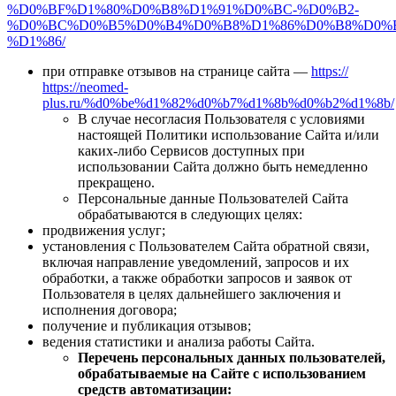
%D0%BF%D1%80%D0%B8%D1%91%D0%BC-%D0%B2-
%D0%BC%D0%B5%D0%B4%D0%B8%D1%86%D0%B8%D0%
%D1%86/
при отправке отзывов на странице сайта —
https://
https://neomed-
plus.ru/%d0%be%d1%82%d0%b7%d1%8b%d0%b2%d1%8b/
В случае несогласия Пользователя с условиями
настоящей Политики использование Сайта и/или
каких-либо Сервисов доступных при
использовании Сайта должно быть немедленно
прекращено.
Персональные данные Пользователей Сайта
обрабатываются в следующих целях:
продвижения услуг;
установления с Пользователем Сайта обратной связи,
включая направление уведомлений, запросов и их
обработки, а также обработки запросов и заявок от
Пользователя в целях дальнейшего заключения и
исполнения договора;
получение и публикация отзывов;
ведения статистики и анализа работы Сайта.
Перечень персональных данных пользователей,
обрабатываемые на Сайте с использованием
средств автоматизации: