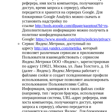
реферера, имя хоста компьютера, получающего
доступ, время запроса к серверу), обычно
передается и хранится на серверах Google. Для
блокировки Google Analytics можно скачать и
установить надстройку по
ссылке
http://tools.google.com/dlpage/gaoptout?hl=ru
.
Дополнительную информацию можно получить в
политике конфиденциальности
Google:
https://www.google.com/intl/ru/policies/privacy
.
Сервис Яндекс.Метрики, доступный по
адресу
http://api.yandex.com/metrika
, который
позволяет различным сервисам и приложениям
Пользователя взаимодействовать с сервисом
Яндекс.Метрики ООО «Яндекс», зарегистрирован
по адресу 119021, Москва, ул. Льва Толстого, д. 16
(далее – Яндекс). Яндекс.Метрика работает с
файлами cookie и создает псевдонимные профили
использования, которые позволяют анализировать
использование Пользователями Сайта.
Информация, хранящаяся в таких файлах cookie
(например, тип / версия браузера, используемая
операционная система, URL-адрес реферера, имя
хоста компьютера, получающего доступ, время
запроса к серверу), обычно передается и
сохраняется на серверах Яндекс. Для блокировки