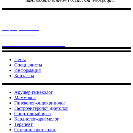
законодательством Российской Федерации.
«НЭОМЕД-плюс» - это современный многопрофильный
медицинский центр - Ваш верный партнер по здоровью!
г. Артем, Кирова, 47
+7 (423) 374 78-04
+7-908-978-93-93
neomed1991@mail.ru
заявление на налоговый вычет
Цены
Специалисты
Информация
Контакты
Акушер-гинеколог
Маммолог
Гинеколог-эндокринолог
Гастроэнтеролог-диетолог
Спортивный врач
Кардиолог-аритмолог
Терапевт
Оториноларинголог