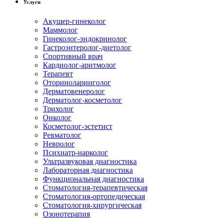
Услуги
Акушер-гинеколог
Маммолог
Гинеколог-эндокринолог
Гастроэнтеролог-диетолог
Спортивный врач
Кардиолог-аритмолог
Терапевт
Оториноларинголог
Дерматовенеролог
Дерматолог-косметолог
Трихолог
Онколог
Косметолог-эстетист
Ревматолог
Невролог
Психиатр-нарколог
Ультразвуковая диагностика
Лабораторная диагностика
Функциональная диагностика
Стоматология-терапевтическая
Стоматология-ортопедическая
Стоматология-хирургическая
Озонотерапия