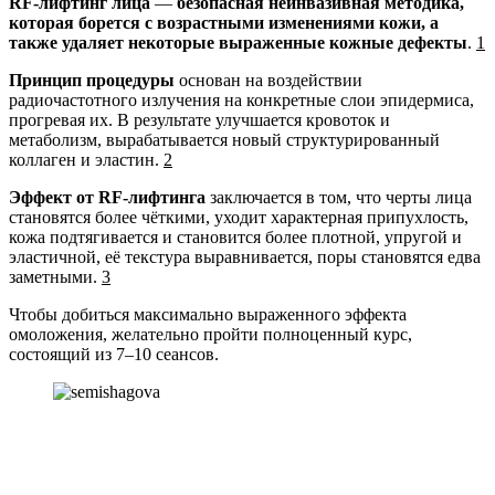
RF-лифтинг лица
—
безопасная неинвазивная методика,
которая борется с возрастными изменениями кожи, а
также удаляет некоторые выраженные кожные дефекты
.
1
Принцип процедуры
основан на воздействии
радиочастотного излучения на конкретные слои эпидермиса,
прогревая их. В результате улучшается кровоток и
метаболизм, вырабатывается новый структурированный
коллаген и эластин.
2
Эффект от RF-лифтинга
заключается в том, что черты лица
становятся более чёткими, уходит характерная припухлость,
кожа подтягивается и становится более плотной, упругой и
эластичной, её текстура выравнивается, поры становятся едва
заметными.
3
Чтобы добиться максимально выраженного эффекта
омоложения, желательно пройти полноценный курс,
состоящий из 7–10 сеансов.