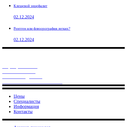
Клещевой энцефалит
02.12.2024
Рентген или флюорография легких?
02.12.2024
«НЭОМЕД-плюс» - это современный многопрофильный
медицинский центр - Ваш верный партнер по здоровью!
г. Артем, Кирова, 47
+7 (423) 374 78-04
+7-908-978-93-93
neomed1991@mail.ru
заявление на налоговый вычет
Цены
Специалисты
Информация
Контакты