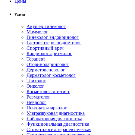
Цены
Услуги
Акушер-гинеколог
Маммолог
Гинеколог-эндокринолог
Гастроэнтеролог-диетолог
Спортивный врач
Кардиолог-аритмолог
Терапевт
Оториноларинголог
Дерматовенеролог
Дерматолог-косметолог
Трихолог
Онколог
Косметолог-эстетист
Ревматолог
Невролог
Психиатр-нарколог
Ультразвуковая диагностика
Лабораторная диагностика
Функциональная диагностика
Стоматология-терапевтическая
Стоматология-ортопедическая