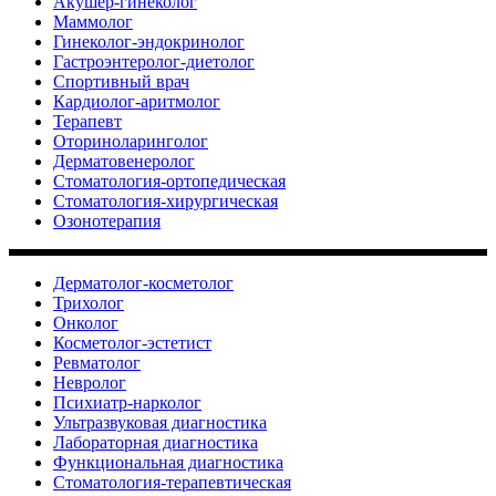
Акушер-гинеколог
Маммолог
Гинеколог-эндокринолог
Гастроэнтеролог-диетолог
Спортивный врач
Кардиолог-аритмолог
Терапевт
Оториноларинголог
Дерматовенеролог
Стоматология-ортопедическая
Стоматология-хирургическая
Озонотерапия
Дерматолог-косметолог
Трихолог
Онколог
Косметолог-эстетист
Ревматолог
Невролог
Психиатр-нарколог
Ультразвуковая диагностика
Лабораторная диагностика
Функциональная диагностика
Стоматология-терапевтическая